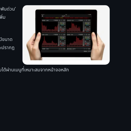
มพันด่วน’
พิ่ม
ะมีขนาด
นจะปรากฏ
บได้ผ่านเมนูที่เหมาะสมจากหน้าจอหลัก