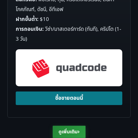
โภคภัณฑ์, ดัชนี, อีทีเอฟ
ฝากขั้นต่ำ:
$10
การถอนเงิน:
วีซ่า/มาสเตอร์การ์ด (ทันที), คริปโต (1-
3 วัน)
ซื้อขายตอนนี้
›
ดูเพิ่มเติม