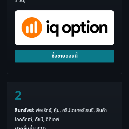
3 วัน)
ซื้อขายตอนนี้
2
สินทรัพย์:
ฟอเร็กซ์, หุ้น, คริปโตเคอร์เรนซี, สินค้า
โภคภัณฑ์, ดัชนี, อีทีเอฟ