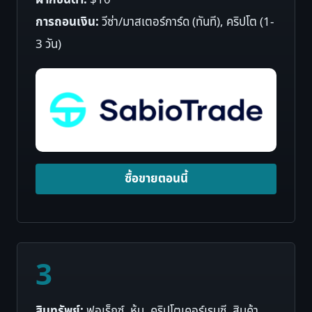
ฝากขั้นต่ำ:
$10
การถอนเงิน:
วีซ่า/มาสเตอร์การ์ด (ทันที), คริปโต (1-
3 วัน)
ซื้อขายตอนนี้
3
สินทรัพย์:
ฟอเร็กซ์, หุ้น, คริปโตเคอร์เรนซี, สินค้า