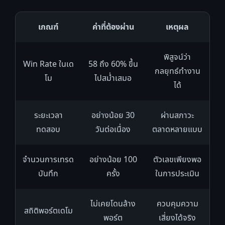
เกณฑ์
ค่าที่ต้องผ่าน
เหตุผล
พิสูจน์ว่า
Win Rate ในเด
58 ถึง 60% ขึ้น
กลยุทธ์ทำงาน
โม
ไปสม่ำเสมอ
ได้
ระยะเวลา
อย่างน้อย 30
ผ่านสภาวะ
ทดสอบ
วันต่อเนื่อง
ตลาดหลายแบบ
จำนวนการเทรด
อย่างน้อย 100
ตัวเลขเพียงพอ
บันทึก
ครั้ง
ในการประเมิน
ไม่เคยโดนล้าง
ควบคุมความ
สถิติพอร์ตเดโม
พอร์ต
เสี่ยงได้จริง