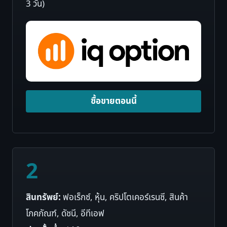
3 วัน)
ซื้อขายตอนนี้
2
สินทรัพย์:
ฟอเร็กซ์, หุ้น, คริปโตเคอร์เรนซี, สินค้า
โภคภัณฑ์, ดัชนี, อีทีเอฟ