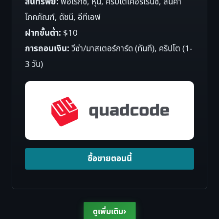
สินทรัพย์:
ฟอเร็กซ์, หุ้น, คริปโตเคอร์เรนซี, สินค้า
โภคภัณฑ์, ดัชนี, อีทีเอฟ
ฝากขั้นต่ำ:
$10
การถอนเงิน:
วีซ่า/มาสเตอร์การ์ด (ทันที), คริปโต (1-
3 วัน)
ซื้อขายตอนนี้
›
ดูเพิ่มเติม