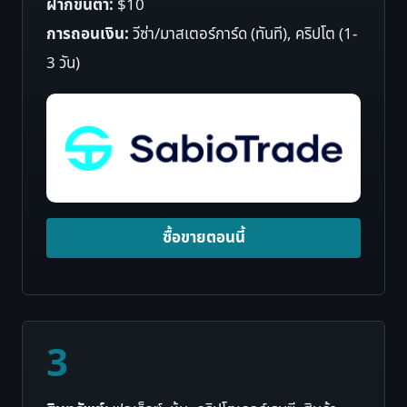
ฝากขั้นต่ำ:
$10
การถอนเงิน:
วีซ่า/มาสเตอร์การ์ด (ทันที), คริปโต (1-
3 วัน)
ซื้อขายตอนนี้
3