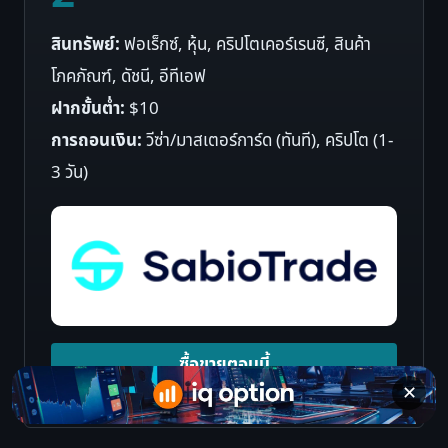
สินทรัพย์:
ฟอเร็กซ์, หุ้น, คริปโตเคอร์เรนซี, สินค้า
โภคภัณฑ์, ดัชนี, อีทีเอฟ
ฝากขั้นต่ำ:
$10
การถอนเงิน:
วีซ่า/มาสเตอร์การ์ด (ทันที), คริปโต (1-
3 วัน)
ซื้อขายตอนนี้
✕