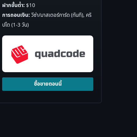
ฝากขั้นต่ำ:
$10
การถอนเงิน:
วีซ่า/มาสเตอร์การ์ด (ทันที), คริ
ปโต (1-3 วัน)
ซื้อขายตอนนี้