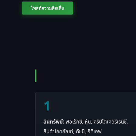
1
สินทรัพย์:
ฟอเร็กซ์, หุ้น, คริปโตเคอร์เรนซี,
สินค้าโภคภัณฑ์, ดัชนี, อีทีเอฟ