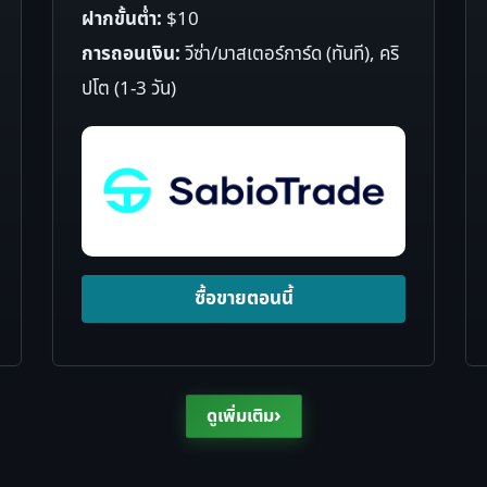
ฝากขั้นต่ำ:
$10
การถอนเงิน:
วีซ่า/มาสเตอร์การ์ด (ทันที), คริ
ปโต (1-3 วัน)
ซื้อขายตอนนี้
›
ดูเพิ่มเติม