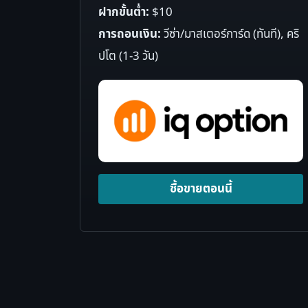
ฝากขั้นต่ำ:
$10
การถอนเงิน:
วีซ่า/มาสเตอร์การ์ด (ทันที), คริ
ปโต (1-3 วัน)
ซื้อขายตอนนี้