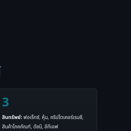
้
3
สินทรัพย์:
ฟอเร็กซ์, หุ้น, คริปโตเคอร์เรนซี,
สินค้าโภคภัณฑ์, ดัชนี, อีทีเอฟ