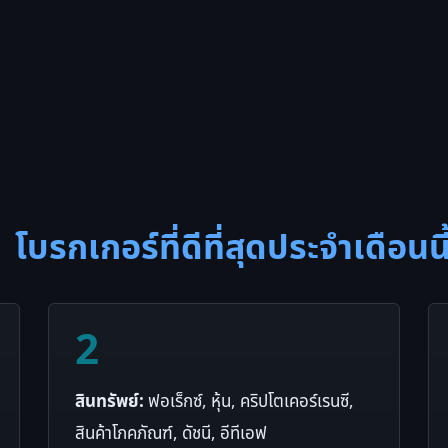
โบรกเกอร์ที่ดีที่สุดประจำเดือนนี
2
สินทรัพย์:
ฟอเร็กซ์, หุ้น, คริปโตเคอร์เรนซี,
สินค้าโภคภัณฑ์, ดัชนี, อีทีเอฟ