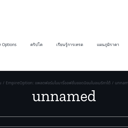
y Options
คริปโต
เรียนรู้การเทรด
แผนภูมิราคา
น
/
EmpireOption: แพลตฟอร์มไบนารี่ออฟชั่นยอดนิยมในอเมริกาใต้
/
unnam
unnamed