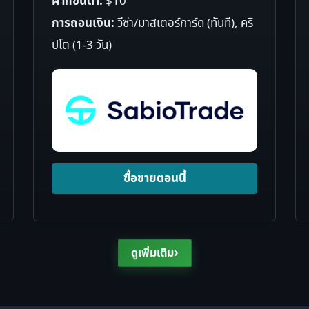
ฝากขั้นต่ำ:
$10
การถอนเงิน:
วีซ่า/มาสเตอร์การ์ด (ทันที), คริ
ปโต (1-3 วัน)
ซื้อขายตอนนี้
›
ดูเพิ่มเติม