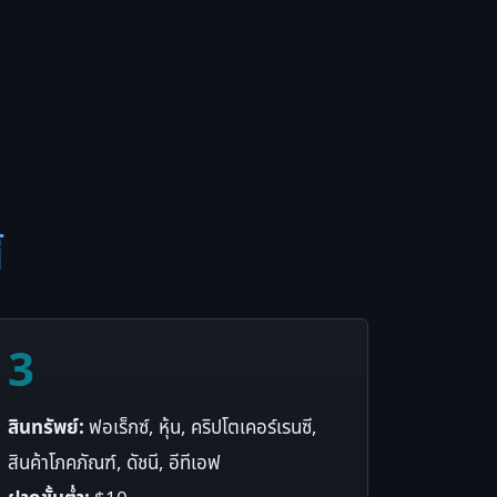
้
3
สินทรัพย์:
ฟอเร็กซ์, หุ้น, คริปโตเคอร์เรนซี,
สินค้าโภคภัณฑ์, ดัชนี, อีทีเอฟ