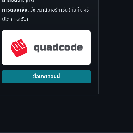
ฝากขั้นต่ำ:
$10
การถอนเงิน:
วีซ่า/มาสเตอร์การ์ด (ทันที), คริ
ปโต (1-3 วัน)
ซื้อขายตอนนี้