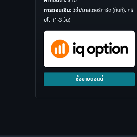
ฝากขั้นต่ำ:
$10
การถอนเงิน:
วีซ่า/มาสเตอร์การ์ด (ทันที), คริ
ปโต (1-3 วัน)
ซื้อขายตอนนี้