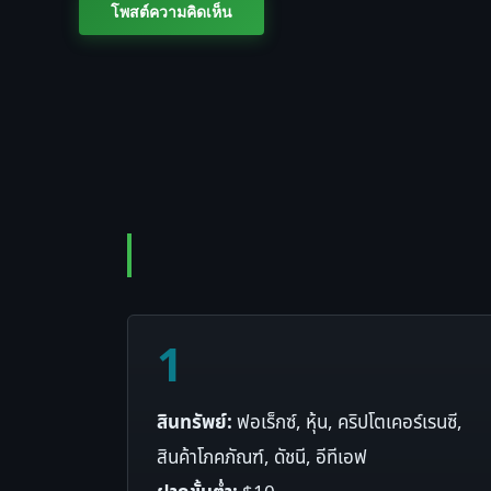
1
สินทรัพย์:
ฟอเร็กซ์, หุ้น, คริปโตเคอร์เรนซี,
สินค้าโภคภัณฑ์, ดัชนี, อีทีเอฟ