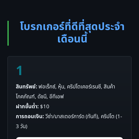
โบรกเกอร์ที่ดีที่สุดประจำ
เดือนนี้
1
สินทรัพย์:
ฟอเร็กซ์, หุ้น, คริปโตเคอร์เรนซี, สินค้า
โภคภัณฑ์, ดัชนี, อีทีเอฟ
ฝากขั้นต่ำ:
$10
การถอนเงิน:
วีซ่า/มาสเตอร์การ์ด (ทันที), คริปโต (1-
3 วัน)