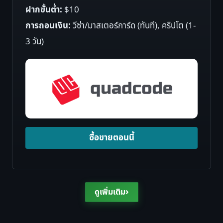
ฝากขั้นต่ำ:
$10
การถอนเงิน:
วีซ่า/มาสเตอร์การ์ด (ทันที), คริปโต (1-
3 วัน)
ซื้อขายตอนนี้
›
ดูเพิ่มเติม