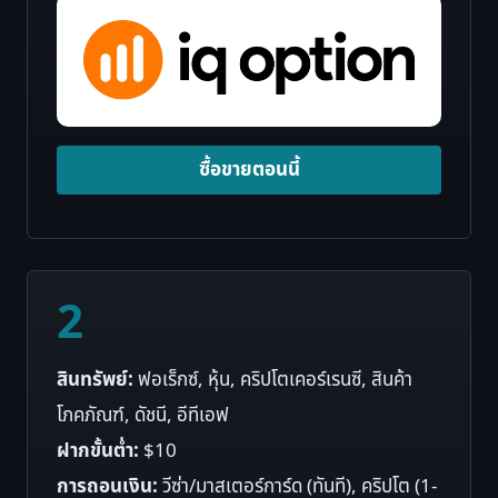
ซื้อขายตอนนี้
2
สินทรัพย์:
ฟอเร็กซ์, หุ้น, คริปโตเคอร์เรนซี, สินค้า
โภคภัณฑ์, ดัชนี, อีทีเอฟ
ฝากขั้นต่ำ:
$10
การถอนเงิน:
วีซ่า/มาสเตอร์การ์ด (ทันที), คริปโต (1-