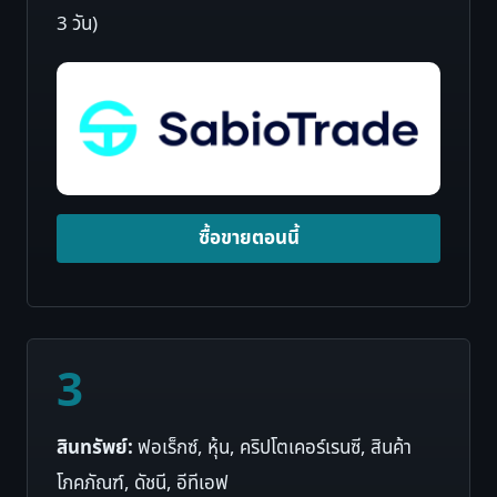
3 วัน)
ซื้อขายตอนนี้
3
สินทรัพย์:
ฟอเร็กซ์, หุ้น, คริปโตเคอร์เรนซี, สินค้า
โภคภัณฑ์, ดัชนี, อีทีเอฟ