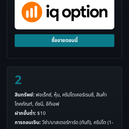
ซื้อขายตอนนี้
2
สินทรัพย์:
ฟอเร็กซ์, หุ้น, คริปโตเคอร์เรนซี, สินค้า
โภคภัณฑ์, ดัชนี, อีทีเอฟ
ฝากขั้นต่ำ:
$10
การถอนเงิน:
วีซ่า/มาสเตอร์การ์ด (ทันที), คริปโต (1-