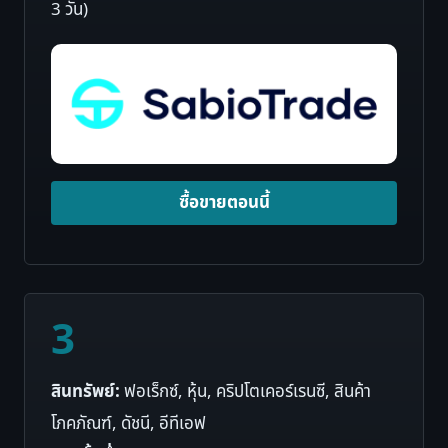
3 วัน)
ซื้อขายตอนนี้
3
สินทรัพย์:
ฟอเร็กซ์, หุ้น, คริปโตเคอร์เรนซี, สินค้า
โภคภัณฑ์, ดัชนี, อีทีเอฟ