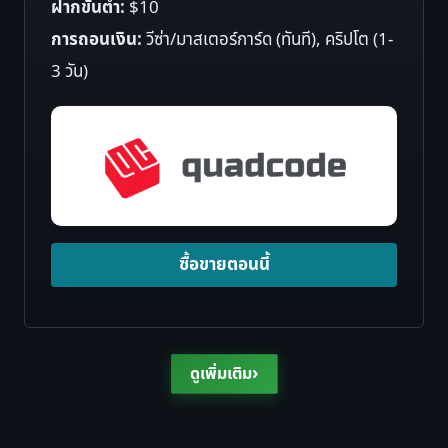
ฝากขั้นต่ำ:
$10
การถอนเงิน:
วีซ่า/มาสเตอร์การ์ด (ทันที), คริปโต (1-
3 วัน)
ซื้อขายตอนนี้
›
ดูเพิ่มเติม