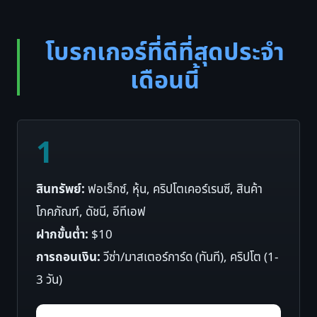
โบรกเกอร์ที่ดีที่สุดประจำ
เดือนนี้
1
สินทรัพย์:
ฟอเร็กซ์, หุ้น, คริปโตเคอร์เรนซี, สินค้า
โภคภัณฑ์, ดัชนี, อีทีเอฟ
ฝากขั้นต่ำ:
$10
การถอนเงิน:
วีซ่า/มาสเตอร์การ์ด (ทันที), คริปโต (1-
3 วัน)