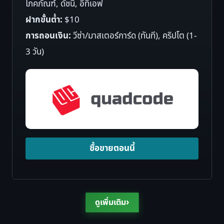
โภคภัณฑ์, ดัชนี, อีทีเอฟ
ฝากขั้นต่ำ:
$10
การถอนเงิน:
วีซ่า/มาสเตอร์การ์ด (ทันที), คริปโต (1-
3 วัน)
ซื้อขายตอนนี้
›
ดูเพิ่มเติม