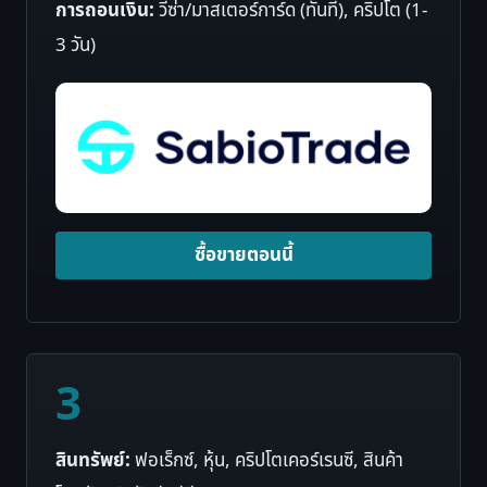
การถอนเงิน:
วีซ่า/มาสเตอร์การ์ด (ทันที), คริปโต (1-
3 วัน)
ซื้อขายตอนนี้
3
สินทรัพย์:
ฟอเร็กซ์, หุ้น, คริปโตเคอร์เรนซี, สินค้า