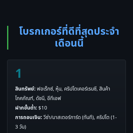
โบรกเกอร์ที่ดีที่สุดประจำ
เดือนนี้
1
สินทรัพย์:
ฟอเร็กซ์, หุ้น, คริปโตเคอร์เรนซี, สินค้า
โภคภัณฑ์, ดัชนี, อีทีเอฟ
ฝากขั้นต่ำ:
$10
การถอนเงิน:
วีซ่า/มาสเตอร์การ์ด (ทันที), คริปโต (1-
3 วัน)