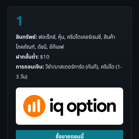
1
สินทรัพย์:
ฟอเร็กซ์, หุ้น, คริปโตเคอร์เรนซี, สินค้า
โภคภัณฑ์, ดัชนี, อีทีเอฟ
ฝากขั้นต่ำ:
$10
การถอนเงิน:
วีซ่า/มาสเตอร์การ์ด (ทันที), คริปโต (1-
3 วัน)
ซื้อขายตอนนี้