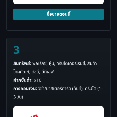
ซื้อขายตอนนี้
3
สินทรัพย์:
ฟอเร็กซ์, หุ้น, คริปโตเคอร์เรนซี, สินค้า
โภคภัณฑ์, ดัชนี, อีทีเอฟ
ฝากขั้นต่ำ:
$10
การถอนเงิน:
วีซ่า/มาสเตอร์การ์ด (ทันที), คริปโต (1-
3 วัน)