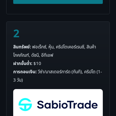
2
สินทรัพย์:
ฟอเร็กซ์, หุ้น, คริปโตเคอร์เรนซี, สินค้า
โภคภัณฑ์, ดัชนี, อีทีเอฟ
ฝากขั้นต่ำ:
$10
การถอนเงิน:
วีซ่า/มาสเตอร์การ์ด (ทันที), คริปโต (1-
3 วัน)