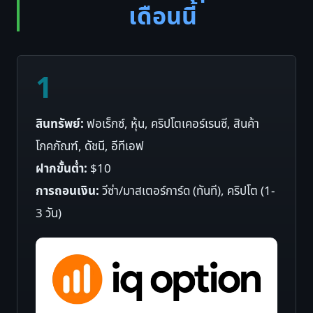
เดือนนี้
1
สินทรัพย์:
ฟอเร็กซ์, หุ้น, คริปโตเคอร์เรนซี, สินค้า
โภคภัณฑ์, ดัชนี, อีทีเอฟ
ฝากขั้นต่ำ:
$10
การถอนเงิน:
วีซ่า/มาสเตอร์การ์ด (ทันที), คริปโต (1-
3 วัน)