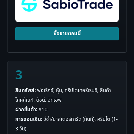
ซื้อขายตอนนี้
3
สินทรัพย์:
ฟอเร็กซ์, หุ้น, คริปโตเคอร์เรนซี, สินค้า
โภคภัณฑ์, ดัชนี, อีทีเอฟ
ฝากขั้นต่ำ:
$10
การถอนเงิน:
วีซ่า/มาสเตอร์การ์ด (ทันที), คริปโต (1-
3 วัน)