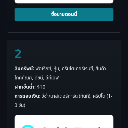
ซื้อขายตอนนี้
2
สินทรัพย์:
ฟอเร็กซ์, หุ้น, คริปโตเคอร์เรนซี, สินค้า
โภคภัณฑ์, ดัชนี, อีทีเอฟ
ฝากขั้นต่ำ:
$10
การถอนเงิน:
วีซ่า/มาสเตอร์การ์ด (ทันที), คริปโต (1-
3 วัน)