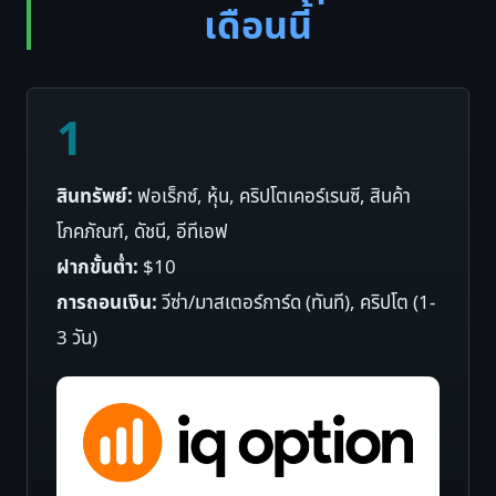
เดือนนี้
1
สินทรัพย์:
ฟอเร็กซ์, หุ้น, คริปโตเคอร์เรนซี, สินค้า
โภคภัณฑ์, ดัชนี, อีทีเอฟ
ฝากขั้นต่ำ:
$10
การถอนเงิน:
วีซ่า/มาสเตอร์การ์ด (ทันที), คริปโต (1-
3 วัน)