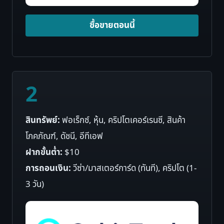
ซื้อขายตอนนี้
2
สินทรัพย์:
ฟอเร็กซ์, หุ้น, คริปโตเคอร์เรนซี, สินค้า
โภคภัณฑ์, ดัชนี, อีทีเอฟ
ฝากขั้นต่ำ:
$10
การถอนเงิน:
วีซ่า/มาสเตอร์การ์ด (ทันที), คริปโต (1-
3 วัน)