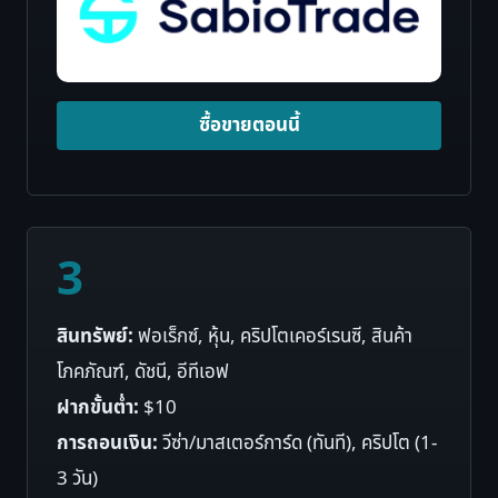
ซื้อขายตอนนี้
3
สินทรัพย์:
ฟอเร็กซ์, หุ้น, คริปโตเคอร์เรนซี, สินค้า
โภคภัณฑ์, ดัชนี, อีทีเอฟ
ฝากขั้นต่ำ:
$10
การถอนเงิน:
วีซ่า/มาสเตอร์การ์ด (ทันที), คริปโต (1-
3 วัน)