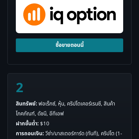
ซื้อขายตอนนี้
2
สินทรัพย์:
ฟอเร็กซ์, หุ้น, คริปโตเคอร์เรนซี, สินค้า
โภคภัณฑ์, ดัชนี, อีทีเอฟ
ฝากขั้นต่ำ:
$10
การถอนเงิน:
วีซ่า/มาสเตอร์การ์ด (ทันที), คริปโต (1-