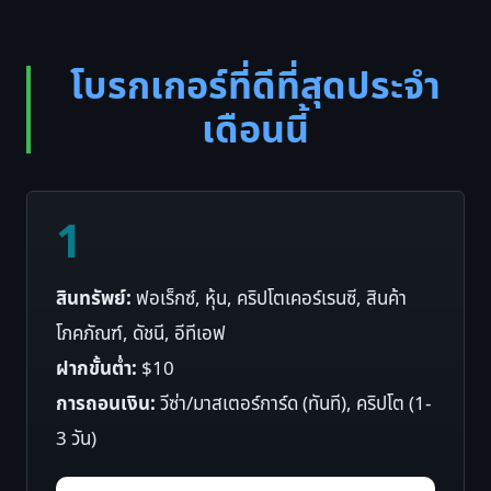
โบรกเกอร์ที่ดีที่สุดประจำ
เดือนนี้
1
สินทรัพย์:
ฟอเร็กซ์, หุ้น, คริปโตเคอร์เรนซี, สินค้า
โภคภัณฑ์, ดัชนี, อีทีเอฟ
ฝากขั้นต่ำ:
$10
การถอนเงิน:
วีซ่า/มาสเตอร์การ์ด (ทันที), คริปโต (1-
3 วัน)