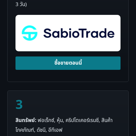
3 วัน)
ซื้อขายตอนนี้
3
สินทรัพย์:
ฟอเร็กซ์, หุ้น, คริปโตเคอร์เรนซี, สินค้า
โภคภัณฑ์, ดัชนี, อีทีเอฟ