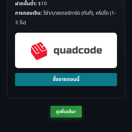
ฝากขั้นต่ำ:
$10
การถอนเงิน:
วีซ่า/มาสเตอร์การ์ด (ทันที), คริปโต (1-
3 วัน)
ซื้อขายตอนนี้
›
ดูเพิ่มเติม